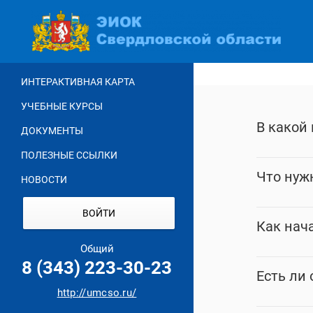
Перейти
к
основному
содержанию
ИНТЕРАКТИВНАЯ КАРТА
УЧЕБНЫЕ КУРСЫ
В какой
ДОКУМЕНТЫ
ПОЛЕЗНЫЕ ССЫЛКИ
Что нуж
НОВОСТИ
ВОЙТИ
Как нач
Общий
8 (343) 223-30-23
Есть ли
http://umcso.ru/