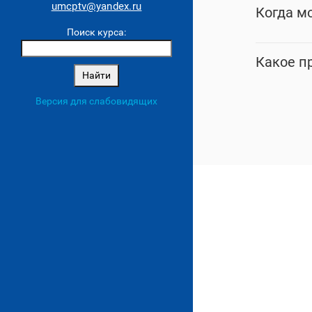
umcptv@yandex.ru
Когда м
Поиск курса:
Какое п
Версия для слабовидящих