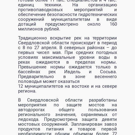
готовы более 11 тыс. специалистов и 4 тыс.
единиц техники. На организацию
противопаводковых мероприятий и
обеспечение безопасности гидротехнических
сооружений муниципалитетам в виде
дотаций предусмотрено около 160
миллионов рублей.
Традиционно вскрытие рек на территории
Свердловской области происходит в период
с 8 по 27 апреля. В северных районах – до
первых чисел мая. При средних погодных
условиях максимальные уровни воды в
реках ожидаются в пределах нормы.
Превышение нормы ожидается только в
бассейнах рек Ивдель и Сосьва.
Предварительно в зоне весеннего
половодья может оказаться
12 муниципалитетов на востоке и на севере
региона.
В Свердловской области разработаны
мероприятия по защите мостов на
автодорогах общего пользования
регионального значения, охраняемых от
ледохода. Предусмотрена защита девяти
мостовых сооружений. Запланирован завоз
продуктов питания и товаров первой
необходимости общим объемом более 72