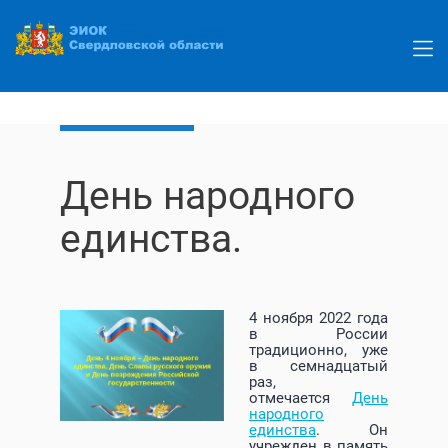
Перейти
к
основному
содержанию
День народного
единства.
4 ноября 2022 года
в России
традиционно, уже
в семнадцатый
раз,
отмечается
День
народного
единства
. Он
учрежден в память