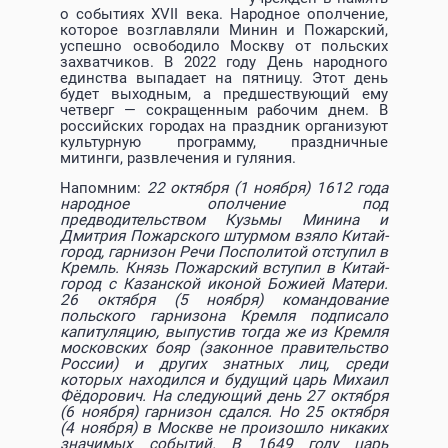
о событиях XVII века. Народное ополчение,
которое возглавляли Минин и Пожарский,
успешно освободило Москву от польских
захватчиков. В 2022 году День народного
единства выпадает на пятницу. Этот день
будет выходным, а предшествующий ему
четверг — сокращенным рабочим днем. В
российских городах на праздник организуют
культурную программу, праздничные
митинги, развлечения и гуляния.
Напомним:
22 октября (1 ноября) 1612 года
народное ополчение под
предводительством Кузьмы Минина и
Дмитрия Пожарского штурмом взяло Китай-
город, гарнизон Речи Посполитой отступил в
Кремль. Князь Пожарский вступил в Китай-
город с Казанской иконой Божией Матери.
26 октября (5 ноября) командование
польского гарнизона Кремля подписало
капитуляцию, выпустив тогда же из Кремля
московских бояр (законное правительство
России) и других знатных лиц, среди
которых находился и будущий царь Михаил
Фёдорович. На следующий день 27 октября
(6 ноября) гарнизон сдался. Но 25 октября
(4 ноября) в Москве не произошло никаких
значимых событий. В 1649 году царь