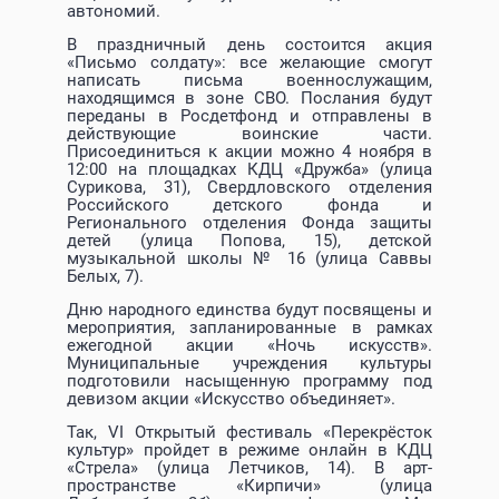
автономий.
В праздничный день состоится акция
«Письмо солдату»: все желающие смогут
написать письма военнослужащим,
находящимся в зоне СВО. Послания будут
переданы в Росдетфонд и отправлены в
действующие воинские части.
Присоединиться к акции можно 4 ноября в
12:00 на площадках КДЦ «Дружба» (улица
Сурикова, 31), Свердловского отделения
Российского детского фонда и
Регионального отделения Фонда защиты
детей (улица Попова, 15), детской
музыкальной школы № 16 (улица Саввы
Белых, 7).
Дню народного единства будут посвящены и
мероприятия, запланированные в рамках
ежегодной акции «Ночь искусств».
Муниципальные учреждения культуры
подготовили насыщенную программу под
девизом акции «Искусство объединяет».
Так, VI Открытый фестиваль «Перекрёсток
культур» пройдет в режиме онлайн в КДЦ
«Стрела» (улица Летчиков, 14). В арт-
пространстве «Кирпичи» (улица