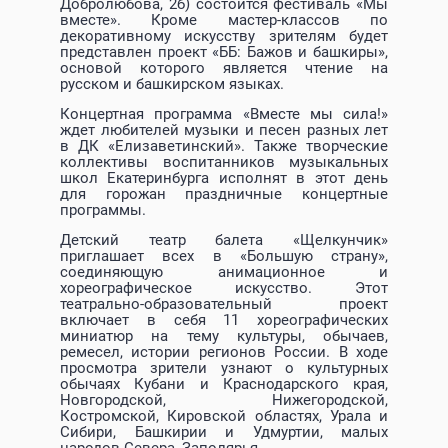
Добролюбова, 2б) состоится фестиваль «Мы
вместе». Кроме мастер-классов по
декоративному искусству зрителям будет
представлен проект «ББ: Бажов и башкиры»,
основой которого является чтение на
русском и башкирском языках.
Концертная программа «Вместе мы сила!»
ждет любителей музыки и песен разных лет
в ДК «Елизаветинский». Также творческие
коллективы воспитанников музыкальных
школ Екатеринбурга исполнят в этот день
для горожан праздничные концертные
программы.
Детский театр балета «Щелкунчик»
приглашает всех в «Большую страну»,
соединяющую анимационное и
хореографическое искусство. Этот
театрально-образовательный проект
включает в себя 11 хореографических
миниатюр на тему культуры, обычаев,
ремесел, истории регионов России. В ходе
просмотра зрители узнают о культурных
обычаях Кубани и Краснодарского края,
Новгородской, Нижегородской,
Костромской, Кировской областях, Урала и
Сибири, Башкирии и Удмуртии, малых