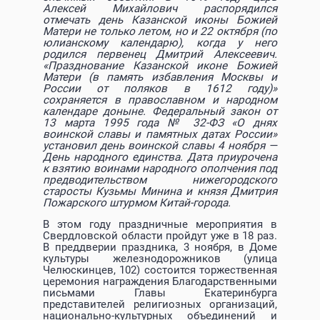
Алексей Михайлович распорядился
отмечать день Казанской иконы Божией
Матери не только летом, но и 22 октября (по
юлианскому календарю), когда у него
родился первенец Дмитрий Алексеевич.
«Празднование Казанской иконе Божией
Матери (в память избавления Москвы и
России от поляков в 1612 году)»
сохраняется в православном и народном
календаре доныне.
Федеральный закон от
13 марта 1995 года № 32-ФЗ «О днях
воинской славы и памятных датах России»
установил день воинской славы 4 ноября —
День народного единства. Дата приурочена
к взятию воинами народного ополчения под
предводительством нижегородского
старосты Кузьмы Минина и князя Дмитрия
Пожарского штурмом Китай-города.
В этом году праздничные мероприятия в
Свердловской области пройдут уже в 18 раз.
В преддверии праздника, 3 ноября, в Доме
культуры железнодорожников (улица
Челюскинцев, 102) состоится торжественная
церемония награждения Благодарственными
письмами Главы Екатеринбурга
представителей религиозных организаций,
национально-культурных объединений и