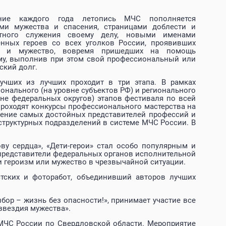
ние каждого года летопись МЧС пополняется
ми мужества и спасения, страницами доблести и
етного служения своему делу, новыми именами
нных героев со всех уголков России, проявивших
м и мужество, вовремя пришедших на помощь
у, выполнив при этом свой профессиональный или
ский долг.
учших из лучших проходит в три этапа. В рамках
онального (на уровне субъектов РФ) и регионального
вне федеральных округов) этапов фестиваля по всей
проходят конкурсы профессионального мастерства на
ение самых достойных представителей профессий и
структурных подразделений в системе МЧС России. В
ву сердца», «Дети-герои» стал особо популярным и
, представители федеральных органов исполнительной
и героизм или мужество в чрезвычайной ситуации.
тских и фоторабот, объединивший авторов лучших
бор – жизнь без опасности!», принимает участие все
звездия мужества».
 МЧС России по Свердловской области. Мероприятие