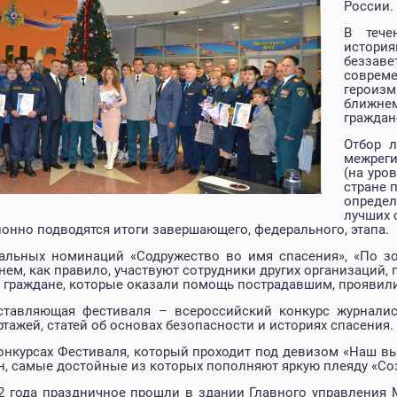
России.
В тече
история
беззав
совреме
героиз
ближнем
граждан
Отбор л
межреги
(на уро
стране 
определ
лучших 
онно подводятся итоги завершающего, федерального, этапа.
альных номинаций «Содружество во имя спасения», «По зо
нем, как правило, участвуют сотрудники других организаций
е граждане, которые оказали помощь пострадавшим, проявил
ставляющая фестиваля – всероссийский конкурс журналис
тажей, статей об основах безопасности и историях спасения.
конкурсах Фестиваля, который проходит под девизом «Наш вы
н, самые достойные из которых пополняют яркую плеяду «Со
22 года праздничное прошли в здании Главного управления