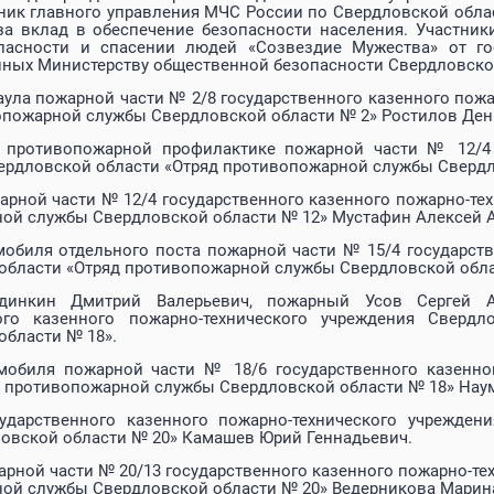
ник главного управления МЧС России по Свердловской облас
за вклад в обеспечение безопасности населения. Участни
пасности и спасении людей «Созвездие Мужества» от го
ных Министерству общественной безопасности Свердловской
аула пожарной части № 2/8 государственного казенного пож
опожарной службы Свердловской области № 2» Ростилов Ден
 противопожарной профилактике пожарной части № 12/4 г
ердловской области «Отряд противопожарной службы Свердл
рной части № 12/4 государственного казенного пожарно-тех
ой службы Свердловской области № 12» Мустафин Алексей А
мобиля отдельного поста пожарной части № 15/4 государств
области «Отряд противопожарной службы Свердловской обла
инкин Дмитрий Валерьевич, пожарный Усов Сергей А
ного казенного пожарно-технического учреждения Сверд
области № 18».
мобиля пожарной части № 18/6 государственного казенно
д противопожарной службы Свердловской области № 18» Нау
ударственного казенного пожарно-технического учрежден
овской области № 20» Камашев Юрий Геннадьевич.
арной части № 20/13 государственного казенного пожарно-те
ой службы Свердловской области № 20» Ведерникова Марина