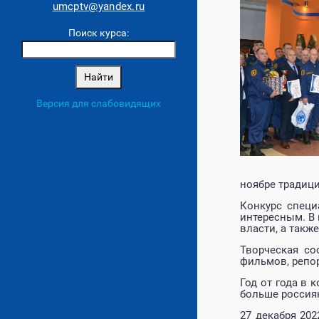
umcptv@yandex.ru
Поиск курса:
Версия для слабовидящих
ноябре традици
Конкурс специ
интересным. В 
власти, а такж
Творческая со
фильмов, репор
Год от года в 
больше россия
27 декабря 20