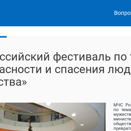
Вопро
ссийский фестиваль по
асности и спасения люд
ства»
МЧС Рос
по тема
мужест
министе
общес
преврат