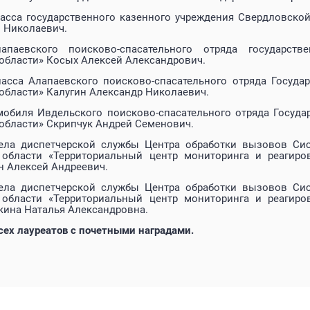
ласса государственного казенного учреждения Свердловско
 Николаевич.
апаевского поисково-спасательного отряда государств
области» Косых Алексей Александрович.
ласса Алапаевского поисково-спасательного отряда Госуда
области» Калугин Александр Николаевич.
мобиля Ивдельского поисково-спасательного отряда Госуда
области» Скрипчук Андрей Семенович.
ела диспетчерской службы Центра обработки вызовов Сис
 области «Территориальный центр мониторинга и реагир
н Алексей Андреевич.
ела диспетчерской службы Центра обработки вызовов Сис
 области «Территориальный центр мониторинга и реагир
кина Наталья Александровна.
сех лауреатов с почетными наградами.