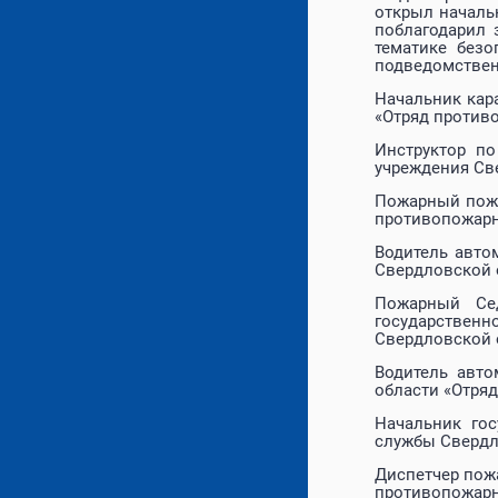
открыл началь
поблагодарил 
тематике безо
подведомствен
Начальник кар
«Отряд против
Инструктор по
учреждения Св
Пожарный пожа
противопожарн
Водитель авто
Свердловской 
Пожарный Сед
государствен
Свердловской 
Водитель авто
области «Отря
Начальник гос
службы Свердл
Диспетчер пож
противопожарн