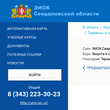
Перейти
к
основному
содержанию
В начало
Кур
ИНТЕРАКТИВНАЯ КАРТА
Термины и 
УЧЕБНЫЕ КУРСЫ
ДОКУМЕНТЫ
Сайт:
ЭИОК Свер
Курс:
Защита в ч
ПОЛЕЗНЫЕ ССЫЛКИ
Глоссарий:
Терм
НОВОСТИ
ПРЕДЫДУЩАЯ
ВОЙТИ
Общий
8 (343) 223-30-23
http://umcso.ru/