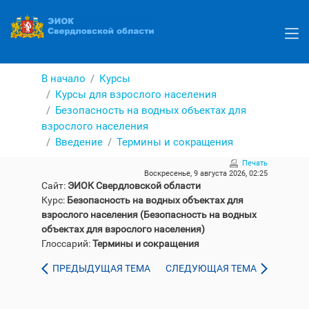
Перейти
к
основному
содержанию
В начало
Курсы
Курсы для взрослого населения
Безопасность на водных объектах для
взрослого населения
Введение
Термины и сокращения
Печать
Воскресенье, 9 августа 2026, 02:25
Сайт:
ЭИОК Свердловской области
Курс:
Безопасность на водных объектах для
взрослого населения (Безопасность на водных
объектах для взрослого населения)
Глоссарий:
Термины и сокращения
ПРЕДЫДУЩАЯ ТЕМА
СЛЕДУЮЩАЯ ТЕМА