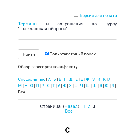
Версия для печати
Термины
и сокращения по курсу
"Гражданская оборона"
Полнотекстовый поиск
Обзор глоссария по алфавиту
Специальные
|
А
|
Б
|
В
|
Г
|
Д
|
Е
|
Ё
|
Ж
|
З
|
И
|
К
|
Л
|
М
|
Н
|
О
|
П
|
Р
|
С
|
Т
|
У
|
Ф
|
Х
|
Ц
|
Ч
|
Ш
|
Щ
|
Э
|
Ю
|
Я
|
Все
Страница: (
Назад
)
1
2
3
Все
С