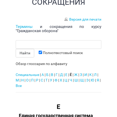
СОКРАЩЕНИЯ
Версия для печати
Термины
и сокращения по курсу
"Гражданская оборона"
Полнотекстовый поиск
Обзор глоссария по алфавиту
Специальные
|
А
|
Б
|
В
|
Г
|
Д
|
Е
|
Ё
|
Ж
|
З
|
И
|
К
|
Л
|
М
|
Н
|
О
|
П
|
Р
|
С
|
Т
|
У
|
Ф
|
Х
|
Ц
|
Ч
|
Ш
|
Щ
|
Э
|
Ю
|
Я
|
Все
Е
Единая государственная система