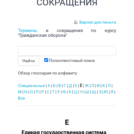
СОКРАЩЕНИЯ
Версия для печати
Термины
и сокращения по курсу
"Гражданская оборона"
Полнотекстовый поиск
Обзор глоссария по алфавиту
Специальные
|
А
|
Б
|
В
|
Г
|
Д
|
Е
|
Ё
|
Ж
|
З
|
И
|
К
|
Л
|
М
|
Н
|
О
|
П
|
Р
|
С
|
Т
|
У
|
Ф
|
Х
|
Ц
|
Ч
|
Ш
|
Щ
|
Э
|
Ю
|
Я
|
Все
Е
Единая государственная система