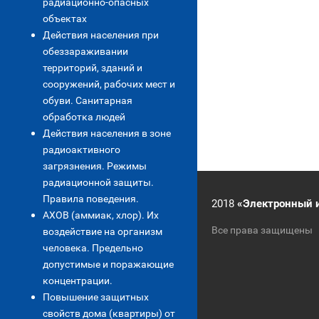
радиационно-опасных
объектах
Действия населения при
обеззараживании
территорий, зданий и
сооружений, рабочих мест и
обуви. Санитарная
обработка людей
Действия населения в зоне
радиоактивного
загрязнения. Режимы
радиационной защиты.
Правила поведения.
2018
«Электронный 
АХОВ (аммиак, хлор). Их
Все права защищены
воздействие на организм
человека. Предельно
допустимые и поражающие
концентрации.
Повышение защитных
свойств дома (квартиры) от