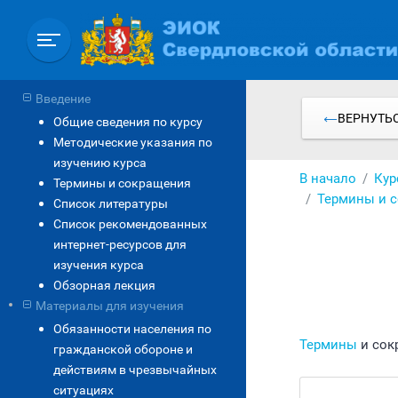
Перейти
к
основному
содержанию
Введение
ВЕРНУТЬС
Общие сведения по курсу
Методические указания по
изучению курса
В начало
Кур
Термины и сокращения
Термины и 
Список литературы
Список рекомендованных
интернет-ресурсов для
изучения курса
Обзорная лекция
Материалы для изучения
Обязанности населения по
Термины
и сок
гражданской обороне и
действиям в чрезвычайных
ситуациях