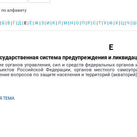
 по алфавиту
|
Б
|
В
|
Г
|
Д
|
Е
|
Ё
|
Ж
|
З
|
И
|
К
|
Л
|
М
|
Н
|
О
|
П
|
Р
|
С
|
Т
|
У
|
Ф
|
Х
|
Ц
|
Ч
|
Ш
Е
осударственная система предупреждения и ликвида
е органов управления, сил и средств федеральных органов 
бъектов Российской Федерации, органов местного самоупр
ение вопросов по защите населения и территорий (акваторий)
 ТЕМА