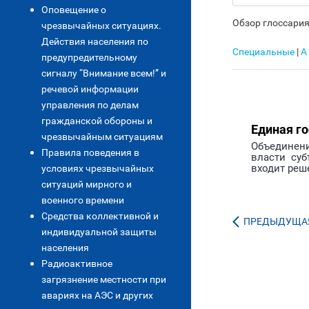
Оповещение о
Обзор глоссария
чрезвычайных ситуациях.
Действия населения по
Специальные
|
А
предупредительному
сигналу “Внимание всем!” и
речевой информации
управления по делам
гражданской обороны и
Единая г
чрезвычайным ситуациям
Объединени
Правила поведения в
власти су
входит реш
условиях чрезвычайных
ситуаций мирного и
военного времени
Средства коллективной и
ПРЕДЫДУЩАЯ
индивидуальной защиты
населения
Радиоактивное
загрязнение местности при
авариях на АЭС и других