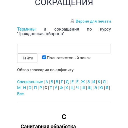
СОКРАЩЕНИЯ
Версия для печати
Термины
и сокращения по курсу
"Гражданская оборона"
Полнотекстовый поиск
Обзор глоссария по алфавиту
Специальные
|
А
|
Б
|
В
|
Г
|
Д
|
Е
|
Ё
|
Ж
|
З
|
И
|
К
|
Л
|
М
|
Н
|
О
|
П
|
Р
|
С
|
Т
|
У
|
Ф
|
Х
|
Ц
|
Ч
|
Ш
|
Щ
|
Э
|
Ю
|
Я
|
Все
С
Санитарная обработка