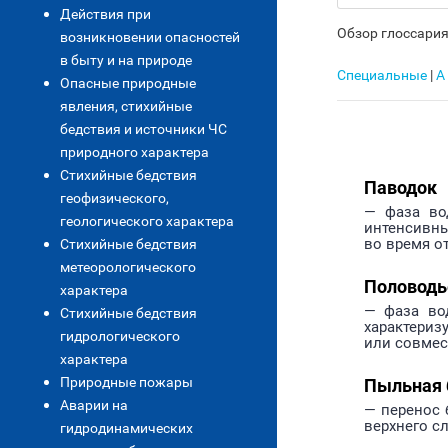
Действия при
Обзор глоссария
возникновении опасностей
в быту и на природе
Специальные
|
А
Опасные природные
явления, стихийные
бедствия и источники ЧС
природного характера
Стихийные бедствия
Паводок
геофизического,
— фаза во
геологического характера
интенсивны
во время о
Стихийные бедствия
метеорологического
Половодь
характера
— фаза во
Стихийные бедствия
характериз
гидрологического
или совмес
характера
Природные пожары
Пыльная 
Аварии на
— перенос 
верхнего с
гидродинамических