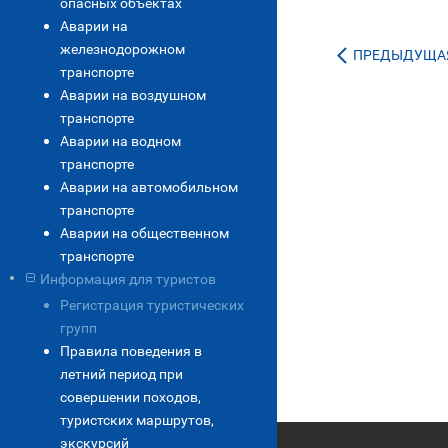
опасных объектах
Аварии на
железнодорожном
ПРЕДЫДУЩАЯ
транспорте
Аварии на воздушном
транспорте
Аварии на водном
транспорте
Аварии на автомобильном
транспорте
Аварии на общественном
транспорте
Информация для туристов
Регистрация туристических
групп
Правила поведения в
летний период при
совершении походов,
туристских маршрутов,
экскурсий