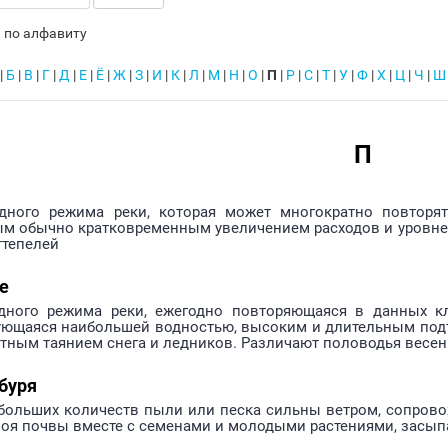
 по алфавиту
|
Б
|
В
|
Г
|
Д
|
Е
|
Ё
|
Ж
|
З
|
И
|
К
|
Л
|
М
|
Н
|
О
|
П
|
Р
|
С
|
Т
|
У
|
Ф
|
Х
|
Ц
|
Ч
|
Ш
П
дного режима реки, которая может многократно повторять
м обычно кратковременным увеличением расходов и уровне
ттепелей
е
дного режима реки, ежегодно повторяющаяся в данных кл
ующаяся наибольшей водностью, высоким и длительным под
тным таянием снега и ледников. Различают половодья весенн
буря
больших количеств пыли или песка сильны ветром, сопро
лоя почвы вместе с семенами и молодыми растениями, засып