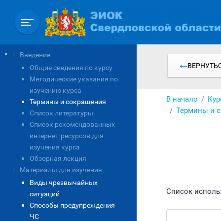
Перейти
к
основному
содержанию
Введение
ВЕРНУТЬС
Общие сведения по курсу
Методические указания по
изучению курса
В начало
Кур
Термины и сокращения
Термины и 
Список литературы
Список рекомендованных
интернет-ресурсов для
изучения курса
Обзорная лекция
Материалы для изучения
Виды чрезвычайных
Список исполь
ситуаций
Способы предупреждения
ЧС