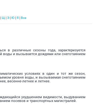
|
Щ
|
Э
|
Ю
|
Я
|
Все
ся в различные сезоны года, характеризуется
й воды и вызывается дождями или снеготаянием
иматических условиях в один и тот же сезон,
ъемом уровня воды, и вызываемая снеготаянием
ее, весенне-летнее и летнее.
вождающийся ухудшением видимости, выдуванием
анием посевов и транспортных магистралей.