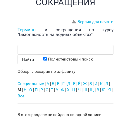
СОКРАЩЕНИЯ
Версия для печати
Термины
и сокращения по курсу
"Безопасность на водных объектах"
Полнотекстовый поиск
Обзор глоссария по алфавиту
Специальные
|
А
|
Б
|
В
|
Г
|
Д
|
Е
|
Ё
|
Ж
|
З
|
И
|
К
|
Л
|
М
|
Н
|
О
|
П
|
Р
|
С
|
Т
|
У
|
Ф
|
Х
|
Ц
|
Ч
|
Ш
|
Щ
|
Э
|
Ю
|
Я
|
Все
В этом разделе не найдено ни одной записи