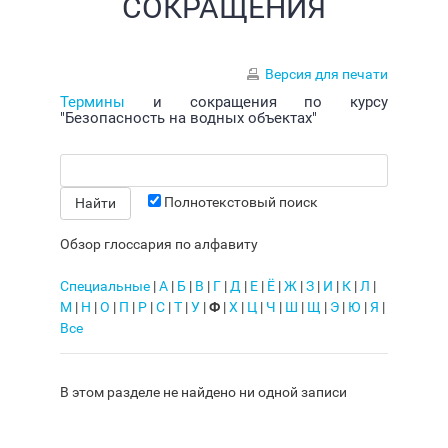
СОКРАЩЕНИЯ
Версия для печати
Термины
и сокращения по курсу
"Безопасность на водных объектах"
Полнотекстовый поиск
Обзор глоссария по алфавиту
Специальные
|
А
|
Б
|
В
|
Г
|
Д
|
Е
|
Ё
|
Ж
|
З
|
И
|
К
|
Л
|
М
|
Н
|
О
|
П
|
Р
|
С
|
Т
|
У
|
Ф
|
Х
|
Ц
|
Ч
|
Ш
|
Щ
|
Э
|
Ю
|
Я
|
Все
В этом разделе не найдено ни одной записи