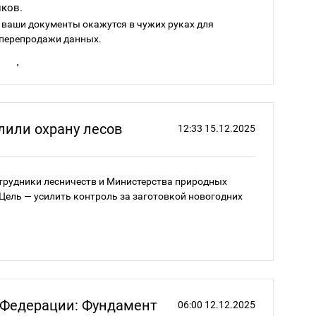
ков.
и ваши документы окажутся в чужих руках для
 перепродажи данных.
осят фото паспорта или карты — это мошенники.
облачных хранилищ:
лили охрану лесов
элфи,
12:33 15.12.2025
сотрудники лесничеств и Министерства природных
 Цель — усилить контроль за заготовкой новогодних
без риска используйте MAX. В разделе «Цифровой ID»
ам из «Госуслуг»: паспорту, правам, СНИЛС, ИНН и
!
висами.
 Федерации: Фундамент
06:00 12.12.2025