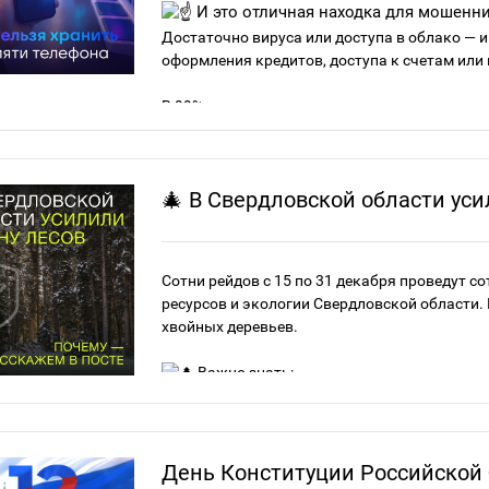
И это отличная находка для мошенни
Достаточно вируса или доступа в облако — 
оформления кредитов, доступа к счетам или
В 99% случаев, если в интернете или чате пр
Что стоит удалить из галереи, чатов и 
🎄 В Свердловской области уси
• фото и сканы паспорта, особенно вместе с с
• водительские права,
• СНИЛС и ИНН,
• свидетельства собственности,
Сотни рейдов с 15 по 31 декабря проведут 
• фото банковских карт.
ресурсов и экологии Свердловской области.
хвойных деревьев.
Для быстрого доступа к личным документам 
можно безопасно получить доступ к документ
Важно знать:
полису ОМС.
Легально получить новогоднюю елку — легко
Пользуйтесь только проверенными сер
Обратитесь в ближайшее лесничество
День Конституции Российской
Центр безопасности MAX
Оформите разрешение