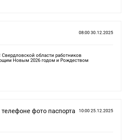
ми газетами и бечевкой.
08:00 30.12.2025
, сделать это можно с 10 января по 15 февраля.
 Свердловской области работников
ти на официальном сайте:
ающим Новым 2026 годом и Рождеством
их сделают корм для животных в питомниках и
в телефоне фото паспорта
10:00 25.12.2025