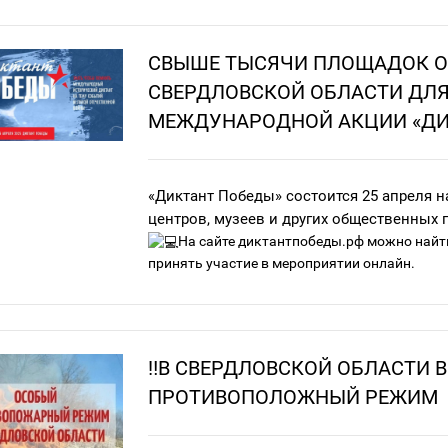
Поздравляем всех с Днем Конституции! 
вечно актуальным, ведь именно от нас зави
СВЫШЕ ТЫСЯЧИ ПЛОЩАДОК О
СВЕРДЛОВСКОЙ ОБЛАСТИ ДЛ
МЕЖДУНАРОДНОЙ АКЦИИ «ДИ
«Диктант Победы» состоится 25 апреля на
центров, музеев и других общественных 
На сайте
диктантпобеды.рф
можно найти
принять участие в мероприятии онлайн.
Задания делятся на два блока:
20 вопросов о главных событиях Велик
‼️В СВЕРДЛОВСКОЙ ОБЛАСТИ 
несколько вопросов, касающихся специ
ПРОТИВОПОЛОЖНЫЙ РЕЖИМ
а также пять вопросов о событиях тыло
добровольческий танковый корпус.