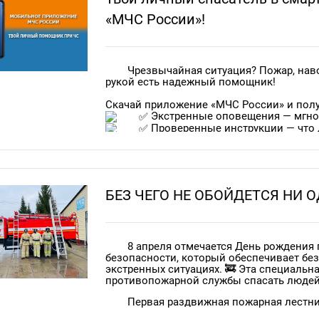
субботниках!
«МЧС России»!
стоянка и ночлег туристических 
Введение особого противопожарного режима
направленная на защиту от лесных пожаров
Чрезвычайная ситуация? Пожар, наво
Давайте вместе позаботимся о нашей природе
рукой есть надежный помощник!
Скачай приложение «МЧС России» и полу
Экстренные оповещения — мгнов
Проверенные инструкции — что де
опасностях.
Карта рисков — актуальная инфо
Вызов помощи — быстрая связь 
Проверка знаний — тесты и памя
БЕЗ ЧЕГО НЕ ОБОЙДЕТСЯ НИ
Знания спасают жизни! Установ
ситуации.
8 апреля отмечается День рождения
Приложение доступно для скачивания RuStore,
безопасности, который обеспечивает без
экстренных ситуациях. 🚒 Эта специальн
противопожарной службы спасать людей 
Первая раздвижная пожарная лестни
кузнечным мастером Петром Дальгреном в