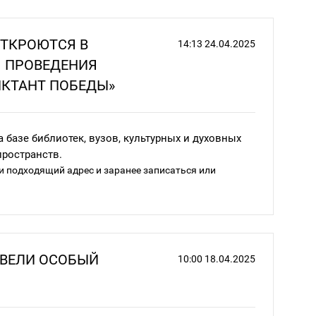
Пусть уважение к закону и правам человека будет
сит будущее нашей великой страны!
ТКРОЮТСЯ В
14:13 24.04.2025
Я ПРОВЕДЕНИЯ
КТАНТ ПОБЕДЫ»
 базе библиотек, вузов, культурных и духовных
пространств.
 подходящий адрес и заранее записаться или
ой Отечественной войны
ВВЕЛИ ОСОБЫЙ
10:00 18.04.2025
альной военной операции
вого подвига свердловчан и про Уральский