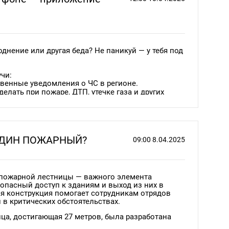
групп вне специально отведенных мест.
 – важная, необходимая и традиционная мера,
.
днение или другая беда? Не паникуй — у тебя под
 и друг о друге
чи:
енные уведомления о ЧС в регионе.
лать при пожаре, ДТП, утечке газа и других
рмация о стихийных бедствиях рядом с вами.
с экстренными службами (112).
тки по безопасности.
 ОДИН ПОЖАРНЫЙ?
09:00 8.04.2025
и приложение прямо сейчас и будь готов к любой
 пожарной лестницы — важного элемента
 AppStore, GoogleStore.
опасный доступ к зданиям и выход из них в
ая конструкция помогает сотрудникам отрядов
в критических обстоятельствах.
ца, достигающая 27 метров, была разработана
 1777 году. За это изобретение он получил