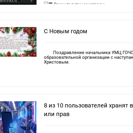
Срежьте ветки секатором.
Оберните дерево куском ткани, ненужны
Куда отнести?
С Новым годом
Сдайте елку в пункт приема «Елковорот»
Поздравление начальника УМЦ ГОЧС
Точку приема в вашем городе можно най
образовательной организации с наступ
движениеэкосистема.рф/elkovorot
.
Христовым.
Полученные елки пройдут переработку, из н
удобрения для растений.
8 из 10 пользователей хранят 
или прав