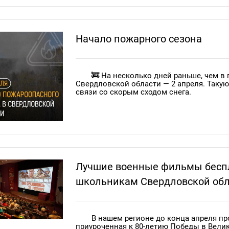
медаль Академии наук. 🏅
Сегодня на вооружении пожарно-спа
пожарные лестницы и автолестницы высо
предназначены для подъема на верхние 
Начало пожарного сезона
приводятся в действие вручную и бывают
и выдвижная трехколенная лестница. Из
проката, что делает их легкими и удобн
Пожарные лестницы являются неотъ
🚒 На несколько дней раньше, чем в
автомобилей, которые доставляют их к м
Свердловской области — 2 апреля. Такую
спасение людей в чрезвычайных ситуаци
связи со скорым сходом снега.
Регион активно готовится к пожароо
обустраиваются минерализованные поло
населенных пунктах, проверяется готовн
оповещения.
Лучшие военные фильмы бесп
Напомним, что пожароопасный сезон
школьникам Свердловской об
соблюдать правила пожарной безопаснос
В нашем регионе до конца апреля пр
приуроченная к 80-летию Победы в Вели